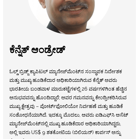
ಕೆನ್ನೆತ್ ಆಂಡ್ರೇಡ್
ಓಲ್ಡ್ ಬ್ರಿಡ್ಜ್ ಕ್ಯಾಪಿಟಲ್ ಮ್ಯಾನೇಜ್‌ಮೆಂಟ್‌ನ ಸಂಸ್ಥಾಪಕ ನಿರ್ದೇಶಕ
ಮತ್ತು ಮುಖ್ಯ ಹೂಡಿಕೆದಾರ ಅಧಿಕಾರಿಯಾಗಿರುವ ಕೆನ್ನೆತ್ ಅವರು
ಭಾರತೀಯ ಬಂಡವಾಳ ಮಾರುಕಟ್ಟೆಗಳಲ್ಲಿ 26 ವರ್ಷಗಳಿಗಿಂತ ಹೆಚ್ಚಿನ
ಅನುಭವವನ್ನು ಹೊಂದಿದ್ದಾರೆ; ಅವರ ಗಮನವನ್ನು ಕೇಂದ್ರೀಕರಿಸಿರುವ
ಮುಖ್ಯ ಕ್ಷೇತ್ರವು – ಪೋರ್ಟ್‌ಫೋಲಿಯೋ ನಿರ್ವಹಣೆ ಮತ್ತು ಹೂಡಿಕೆ
ಸಂಶೋಧನೆಯಾಗಿದೆ. ಇದಕ್ಕೂ ಮೊದಲು, ಅವರು ಐಡಿಎಫ್‌ಸಿ ಅಸೆಟ್
ಮ್ಯಾನೇಜ್‌ಮೆಂಟ್‌ನಲ್ಲಿ ಮುಖ್ಯ ಹೂಡಿಕೆದಾರ ಅಧಿಕಾರಿಯಾಗಿದ್ದರು,
ಅಲ್ಲಿ ಇವರು US$ 9 ಶತಕೋಟಿಯ (ಬಿಲಿಯನ್) ಕಾರ್ಪಸ್ ಅನ್ನು