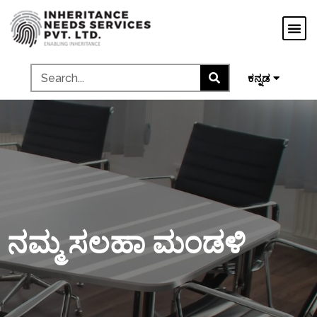
मराठी
ગુજરાતી
தமிழ்
മലയാളം
ಕನ್ನಡ
ನಮ್ಮ ಸಲಹಾ ಮಂಡಳಿ