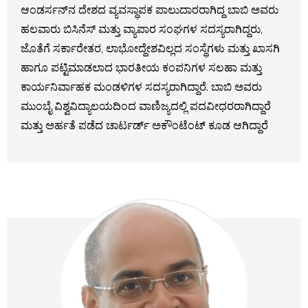
ಆಂಡರ್ಸನ್‌ನ ದೇಶದ ವ್ಯವಸ್ಥಾಪಕ ಪಾಲುದಾರರಾಗಿದ್ದ ಬಾಬಿ ಅವರು
ಹಲವಾರು ಬಿಸಿನೆಸ್ ಮತ್ತು ವ್ಯಾಪಾರ ಸಂಘಗಳ ಸದಸ್ಯರಾಗಿದ್ದರು,
ಜೊತೆಗೆ ಸರ್ಕಾರೇತರ, ಲಾಭೋದ್ದೇಶವಿಲ್ಲದ ಸಂಸ್ಥೆಗಳು ಮತ್ತು ಖಾಸಗಿ
ಹಾಗೂ ಪಟ್ಟಿಮಾಡಲಾದ ಭಾರತೀಯ ಕಂಪನಿಗಳ ಸಲಹಾ ಮತ್ತು
ಕಾರ್ಯನಿರ್ವಾಹಕ ಮಂಡಳಿಗಳ ಸದಸ್ಯರಾಗಿದ್ದಾರೆ. ಬಾಬಿ ಅವರು
ಮುಂಬೈ ವಿಶ್ವವಿದ್ಯಾಲಯದಿಂದ ವಾಣಿಜ್ಯದಲ್ಲಿ ಪದವೀಧರರಾಗಿದ್ದಾರೆ
ಮತ್ತು ಅರ್ಹತೆ ಪಡೆದ ಚಾರ್ಟರ್ಡ್ ಅಕೌಂಟೆಂಟ್ ಕೂಡ ಆಗಿದ್ದಾರೆ