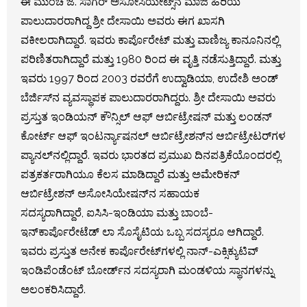
ಈ ಮುಂಚೆ ಜೆ. ಸಾಗರ್ ಅಸೋಸಿಯೇಟ್ಸ್‌ನ ಮಾಜಿ ಹಿರಿಯ
ಪಾಲುದಾರರಾಗಿದ್ದ ಶ್ರೀ ದೇಸಾಯಿ ಅವರು ಈಗ ಖಾಸಗಿ
ವಕೀಲರಾಗಿದ್ದಾರೆ. ಇವರು ಕಾರ್ಪೊರೇಟ್ ಮತ್ತು ವಾಣಿಜ್ಯ ಕಾನೂನಿನಲ್ಲಿ
ಪರಿಣಿತರಾಗಿದ್ದಾರೆ ಮತ್ತು 1980 ರಿಂದ ಈ ವೃತ್ತಿ ನಡೆಸುತ್ತಿದ್ದಾರೆ. ಮತ್ತು
ಇವರು 1997 ರಿಂದ 2003 ರವರೆಗೆ ಉದ್ವಾಡಿಯಾ, ಉದೇಶಿ ಅಂಡ್
ಬೆರ್ಜಿಸ್‌ನ ವ್ಯವಸ್ಥಾಪಕ ಪಾಲುದಾರರಾಗಿದ್ದರು. ಶ್ರೀ ದೇಸಾಯಿ ಅವರು
ಪ್ರಸ್ತುತ ಇಂಡಿಯನ್ ಕೌನ್ಸಿಲ್ ಆಫ್ ಆರ್ಬಿಟ್ರೇಷನ್ ಮತ್ತು ಲಂಡನ್
ಕೋರ್ಟ್ ಆಫ್ ಇಂಟರ್ನ್ಯಾಷನಲ್ ಆರ್ಬಿಟ್ರೇಶನ್‌ನ ಆರ್ಬಿಟ್ರೇಟರ್‌ಗಳ
ಪ್ಯಾನಲ್‌ನಲ್ಲಿದ್ದಾರೆ. ಇವರು ಭಾರತದ ಪ್ರಮುಖ ದಿನಪತ್ರಿಕೆಯೊಂದರಲ್ಲಿ
ಪತ್ರಕರ್ತರಾಗಿಯೂ ಕೆಲಸ ಮಾಡಿದ್ದಾರೆ ಮತ್ತು ಅಮೇರಿಕನ್
ಆರ್ಬಿಟ್ರೇಶನ್ ಅಸೋಸಿಯೇಷನ್‌ನ ಸಹಾಯಕ
ಸದಸ್ಯರಾಗಿದ್ದಾರೆ, ಐಸಿಸಿ-ಇಂಡಿಯಾ ಮತ್ತು ಬಾಂಬೆ-
ಇನ್‌ಕಾರ್ಪೊರೇಟೆಡ್ ಲಾ ಸೊಸೈಟಿಯ ಒಬ್ಬ ಸದಸ್ಯರೂ ಆಗಿದ್ದಾರೆ.
ಇವರು ಪ್ರಸ್ತುತ ಅನೇಕ ಕಾರ್ಪೊರೇಟ್‌ಗಳಲ್ಲಿ ನಾನ್-ಎಕ್ಸಿಕ್ಯುಟಿವ್
ಇಂಡಿಪೆಂಡೆಂಟ್ ಬೋರ್ಡ್‌ನ ಸದಸ್ಯರಾಗಿ ಮಂಡಳಿಯ ಸ್ಥಾನಗಳನ್ನು
ಅಲಂಕರಿಸಿದ್ದಾರೆ.