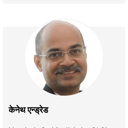
केनेथ एन्ड्रेड