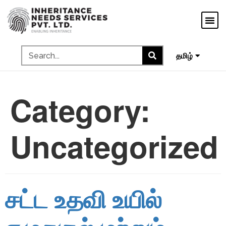
मराठी
ગુજરાતી
ಕನ್ನಡ
മലയാളം
தமிழ்
Category:
Uncategorized
சட்ட உதவி உயில்