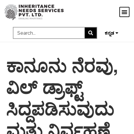
मराठी
ગુજરાતી
தமிழ்
മലയാളം
ಕನ್ನಡ
ಕಾನೂನು ನೆರವು,
ವಿಲ್ ಡ್ರಾಫ್ಟ್
ಸಿದ್ದಪಡಿಸುವುದು
ಮತ್ತು ನಿರ್ವಹಣೆ