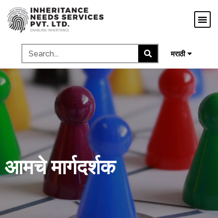
ગુજરાતી
ಕನ್ನಡ
தமிழ்
മലയാളം
मराठी
आमचे मार्गदर्शक