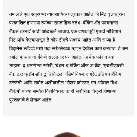
तमाल हे एक अग्रगण्य व्यावसायिक पत्रकार आहेत, जे मिंट वृत्तपत्रात
प्रकाशित होणाऱ्या त्यांच्या साप्ताहिक स्तंभ–बँकिंग अँड फायनान्स
बँकर्स ट्रस्ट’ साठी ओळखले जातात. एक दशकापूर्वी एचटी मीडियाने
मिंट लाँच केल्यापासून ते कोर टीमचे सदस्य आहेत आणि सध्या हे
बिझनेस स्टँडर्ड मध्ये तज्ञ स्तंभलेखक म्हणून देखील काम करतात. ते जन
स्मॉल फायनान्स बँकेचे सल्लागार पण आहेत. ‘अ बँक फॉर द बक’,
‘सहारा: द अनटोल्ड स्टोरी’, ‘बंधन: द मेकिंग ऑफ अ बँक’, ‘एचडीएफसी
बँक 2.0 फ्रॉम डॉन टू डिजिटल’ ‘पँडेमोनियम: द ग्रेट इंडियन बँकिंग
ट्रॅजेडी’ आणि सर्वात अलीकडील “रोलर कोस्टर: एन अफेयर विथ
बँकिंग” यांच्या समवेत वित्तविषयक काही सर्वाधिक विक्री होणाऱ्या
पुस्तकांचे ते लेखक आहेत.